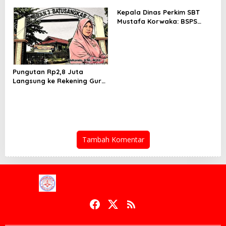
Media Masuk
Kesehatan Rakyat, Kami
Kepala Dinas Perkim SBT
Hadir Selesaikan Masalah
Mustafa Korwaka: BSPS
Rakyat
2026 Tuntas 500 Unit,
Pemda Usulkan Tambahan
200 hingga Hampir 1.000
Data Calon Penerima
Pungutan Rp2,8 Juta
Langsung ke Rekening Guru,
SMA 3 Batusangkar Kembali
Disorot: Kepsek Enggan
Konfirmasi, Kasus Siap
Dilanjut ke Jalur Hukum
Tambah Komentar