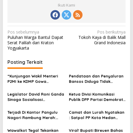
Ikuti Kami
N
Pos sebelumnya
Pos berikutnya
Puluhan Warga Bantul Dapat
Tokoh Kaya di Balik Mall
a
Serat Palilah dari Kraton
Grand Indonesia
v
Yogyakarta
i
Posting Terkait
g
a
“Kunjungan Wakil Menteri
Pendataan dan Penyaluran
s
P2MI ke KDMP Gowa
Bansos Diduga Tidak
Didampingi Bupati, Optimis
Transparan di Kelurahan
i
Perkuat Ekonomi Desa”
Binjai Kec. Medan Denai,
Legislator David Roni Ganda
Ketua Divisi Komunikasi
p
Massa SAMPE Lakukan
Sinaga Sosialisasi
Publik DPP Partai Demokrat
Demonstrasi
o
Pemerintah Daerah
Hinca Pandjaitan Berikan
Penanggulangan
Tali Asih Kepada Pemilihnya
s
Terjadi Di Kantor Pangulu
Camat dan Lurah Nyatakan
Kemiskinan, Dorong Warga
Nagori Rambung Merah:
: Satpol PP Kota Medan
Paham Hak Sosial
Pangulu Lari, Polsek
Telah Stop Pembangunan
Keluarkan Tembakan .
Perumahan Oasis Di Medan
Wawalkot Tegal Tekankan
Viral! Bupati Bireuen Bahas