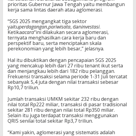
prioritas Gubernur Jawa Tengah yaitu membangun
kerja sama lintas daerah atau aglomerasi.
“SGS 2025 mengangkat tiga sektor
yaitu
perdagangan
,
pariwisata
, dan
investasi
.
Ketika
acara
“ini dilakukan secara aglomerasi,
ternyata menghasilkan cara kerja baru dan
perspektif baru, serta menciptakan skala
perekonomian yang lebih besar,” jelasnya.
Hal itu dibuktikan dengan pencapaian SGS 2025
yang mencakup lebih dari 27 ribu tenant ikut serta
dan menjangkau lebih dari 182 ribu pelanggan.
Frekuensi transaksi selama periode 1-31 Juli tercatat
sebanyak 5,4 juta dengan nilai transaksi sebesar
Rp10,7 triliun.
Jumlah transaksi UMKM sekitar 232 ribu dengan
nilai total Rp222 miliar, transaksi di pasar tradisional
sekitar 281 ribu dengan nilai total Rp350 miliar.
Selain itu juga terdapat transaksi menggunakan
QRIS senilai total sekitar Rp3,7 triliun.
“Kami yakin, aglomerasi yang sistematis adalah