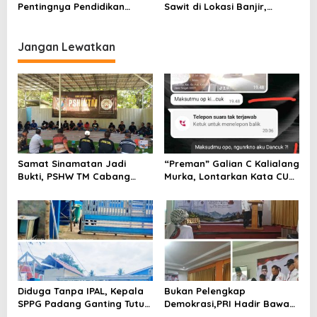
Warga Minta Minta Mundur
Johor
Pentingnya Pendidikan
Sawit di Lokasi Banjir,
Dari Jabatannya, Jika Tak
Karakter di Pusaka Expo
Netizen: Bencana Jadi
Mampu Memimpin.
2025 SD Ihsaniyah 1
Kesempatan
Jangan Lewatkan
Samat Sinamatan Jadi
“Preman” Galian C Kalialang
Bukti, PSHW TM Cabang
Murka, Lontarkan Kata CUK
Lamongan Akhirnya Miliki
Pada Wartawan, lalu Tak
Legalitas Resmi
Akui Lontarkan Ancaman
Pada Keluarga Wartawan
Diduga Tanpa IPAL, Kepala
Bukan Pelengkap
SPPG Padang Ganting Tutup
Demokrasi,PRI Hadir Bawa
Pagar Dan Larang Awak
Solusi Nyata dan Layanan