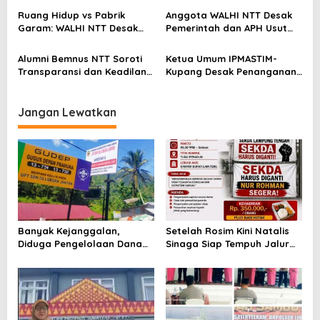
s
Keseriusan Kejati NTT
Soroti Dampak Krisis Iklim
Ruang Hidup vs Pabrik
Anggota WALHI NTT Desak
dan Ruang hidup di NTT
Garam: WALHI NTT Desak
Pemerintah dan APH Usut
Audit Ekologis Sebelum Rote
Tuntas Dugaan Peredaran
Ndao Berubah Permanen
Kayu Sonokeling Ilegal di
Alumni Bemnus NTT Soroti
Ketua Umum IPMASTIM-
TTU
Transparansi dan Keadilan
Kupang Desak Penanganan
dalam Penanganan Dugaan
Tegas Dugaan Kekerasan
Kekerasan Seksual di
Seksual di Unkriswina Sumba
Unkriswina Sumba
Jangan Lewatkan
Banyak Kejanggalan,
Setelah Rosim Kini Natalis
Diduga Pengelolaan Dana
Sinaga Siap Tempuh Jalur
BOS SDN 08 Lubuk Jantan
Hukum Terkait Foto Dirinya
Lintau Buo Utara Disorot
Dicatut dalam Sebuah
Keras
Poster Aksi