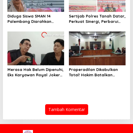
Diduga Siswa SMAN 14
Sertijab Polres Tanah Datar,
Palembang Diarahkan
Perkuat Sinergi, Perbarui
Membeli Buku LKS Secara
Kepemimpinan Demi
Mandiri, Penggunaan Dana
Pelayanan Lebih Baik
BOS dan Kebijakan SPP
Dipertanyakan
Merasa Hak Belum Dipenuhi,
Praperadilan Dikabulkan
Eks Karyawan Royal Joker
Total! Hakim Batalkan
Baturaja Ancam Tempuh
Status Tersangka Bripka
Jalur Hukum
YML dan Perintahkan Bebas
Tambah Komentar