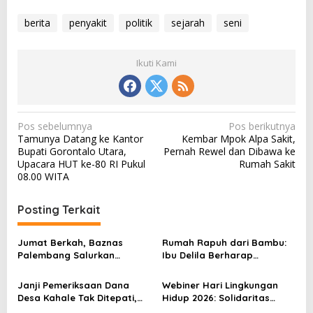
berita
penyakit
politik
sejarah
seni
Ikuti Kami
N
Pos sebelumnya
Pos berikutnya
Tamunya Datang ke Kantor
Kembar Mpok Alpa Sakit,
a
Bupati Gorontalo Utara,
Pernah Rewel dan Dibawa ke
v
Upacara HUT ke-80 RI Pukul
Rumah Sakit
08.00 WITA
i
g
Posting Terkait
a
s
Jumat Berkah, Baznas
Rumah Rapuh dari Bambu:
Palembang Salurkan
Ibu Delila Berharap
i
Bantuan untuk Sairil di
Perhatian Pemerintah dan
p
Kertapati
Dinas Sosial
Janji Pemeriksaan Dana
Webiner Hari Lingkungan
o
Desa Kahale Tak Ditepati,
Hidup 2026: Solidaritas
Warga Pertanyakan
Perempuan Flobamora