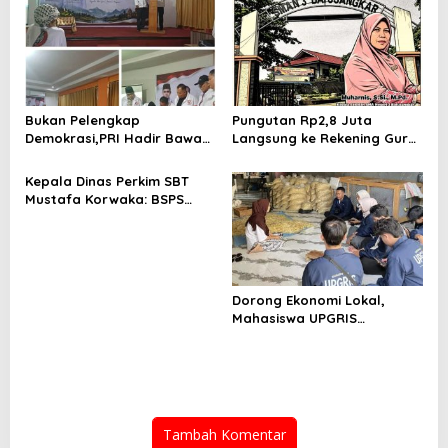
Pada Keluarga Wartawan
Bukan Pelengkap
Pungutan Rp2,8 Juta
Demokrasi,PRI Hadir Bawa
Langsung ke Rekening Guru,
Solusi Nyata dan Layanan
SMA 3 Batusangkar Kembali
Kesehatan Rakyat, Kami
Disorot: Kepsek Enggan
Kepala Dinas Perkim SBT
Hadir Selesaikan Masalah
Konfirmasi, Kasus Siap
Mustafa Korwaka: BSPS
Rakyat
Dilanjut ke Jalur Hukum
2026 Tuntas 500 Unit,
Pemda Usulkan Tambahan
200 hingga Hampir 1.000
Data Calon Penerima
Dorong Ekonomi Lokal,
Mahasiswa UPGRIS
Sambangi Pelaku UMKM di
Desa Mojoagung Demi
Kolaborasi Program Kerja
Tambah Komentar