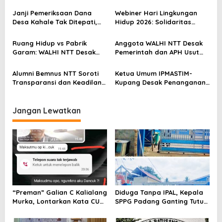
Bantuan untuk Sairil di
Perhatian Pemerintah dan
p
Kertapati
Dinas Sosial
Janji Pemeriksaan Dana
Webiner Hari Lingkungan
o
Desa Kahale Tak Ditepati,
Hidup 2026: Solidaritas
Warga Pertanyakan
Perempuan Flobamora
s
Keseriusan Kejati NTT
Soroti Dampak Krisis Iklim
Ruang Hidup vs Pabrik
Anggota WALHI NTT Desak
dan Ruang hidup di NTT
Garam: WALHI NTT Desak
Pemerintah dan APH Usut
Audit Ekologis Sebelum Rote
Tuntas Dugaan Peredaran
Ndao Berubah Permanen
Kayu Sonokeling Ilegal di
Alumni Bemnus NTT Soroti
Ketua Umum IPMASTIM-
TTU
Transparansi dan Keadilan
Kupang Desak Penanganan
dalam Penanganan Dugaan
Tegas Dugaan Kekerasan
Kekerasan Seksual di
Seksual di Unkriswina Sumba
Unkriswina Sumba
Jangan Lewatkan
“Preman” Galian C Kalialang
Diduga Tanpa IPAL, Kepala
Murka, Lontarkan Kata CUK
SPPG Padang Ganting Tutup
Pada Wartawan, lalu Tak
Pagar Dan Larang Awak
Akui Lontarkan Ancaman
Media Masuk