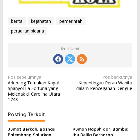
berita
kejahatan
pemerintah
peradilan pidana
Ikuti Kami
N
Pos sebelumnya
Pos berikutnya
Arkeolog Temukan Kapal
Kepentingan Peran Wanita
a
Spanyol La Fortuna yang
dalam Pencegahan Dengue
v
Meledak di Carolina Utara
1748
i
g
Posting Terkait
a
s
Jumat Berkah, Baznas
Rumah Rapuh dari Bambu:
Palembang Salurkan
Ibu Delila Berharap
i