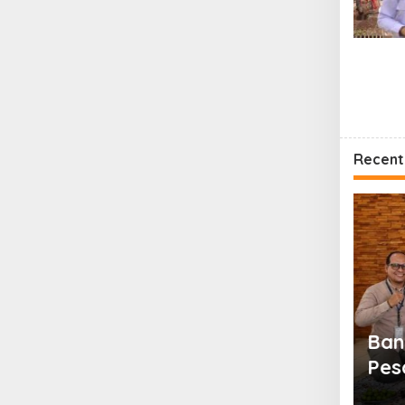
Recent
at Bima Mobile, Bank Jateng Raih
Ban
Pos.com Digital Excellence Awards
Pes
Sam