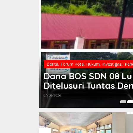
Berita
,
Forum Kota
,
Hukum
,
Investigasi
,
Pend
Dana BOS SDN 08 Lu
Ditelusuri Tuntas D
07/08/2026