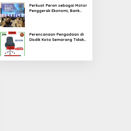
Perkuat Peran sebagai Motor
Penggerak Ekonomi, Bank
Jateng Gandeng Investor
Global Perluas Ekosistem
Keuangan Daerah
Perencanaan Pengadaan di
Disdik Kota Semarang Tidak
Cermat, Berpotensi Terjadi
Pemborosan