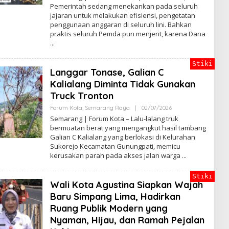
E
Pemerintah sedang menekankan pada seluruh
H
jajaran untuk melakukan efisiensi, pengetatan
B
A
penggunaan anggaran di seluruh lini. Bahkan
G
praktis seluruh Pemda pun menjerit, karena Dana
U
S
B
S
Stiki
Langgar Tonase, Galian C
Kalialang Diminta Tidak Gunakan
Truck Tronton
Forum Kota
,
Semarang Raya
|
02/07/2026
O
L
Semarang | Forum Kota – Lalu-lalang truk
E
bermuatan berat yang mengangkut hasil tambang
H
Galian C Kalialang yang berlokasi di Kelurahan
B
A
Sukorejo Kecamatan Gunungpati, memicu
G
kerusakan parah pada akses jalan warga
U
S
B
Stiki
S
Wali Kota Agustina Siapkan Wajah
Baru Simpang Lima, Hadirkan
Ruang Publik Modern yang
Nyaman, Hijau, dan Ramah Pejalan