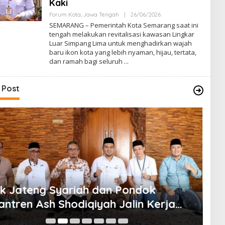
Kaki
Forum Kota
,
Jawa Tengah
|
26/06/2026
O
L
SEMARANG – Pemerintah Kota Semarang saat ini
E
tengah melakukan revitalisasi kawasan Lingkar
H
Luar Simpang Lima untuk menghadirkan wajah
B
A
baru ikon kota yang lebih nyaman, hijau, tertata,
G
dan ramah bagi seluruh
U
S
B
S
 Post
k Jateng Syariah dan Pondok
Do
antren Ash Shodiqiyah Jalin Kerja
Ja
a Digitalisasi Ekosistem Pesantren
Ti