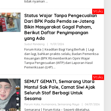
tidak nyaman
N
D
R
Stiki
A
Status Wajar Tanpa Pengecualian
J
A
Dari BPK Pada Pemda se-Jateng
T
Bikin Masyarakat Gagal Paham,
I
Berikut Daftar Penyimpangan
yang Ada
Sudut Pandang
|
11/07/2026
O
L
Forum Kota | Keadilan Bagi Yang Berhak | Lagi
E
dan lagi, bahkan praktis selalu, Badan Pemeriksa
H
Keuangan (BPK RI) memberikan Opini Wajar
B
A
Tanpa Pengecualian (WTP) dari Laporan Hasil
G
Pemeriksaan (LHP)
U
S
B
Stiki
S
SEMUT GEMATI, Semarang Utara
Mantul Sak Pole, Camat Siwi Ajak
Seluruh Staf Berbagi Untuk
Sesama
Forum Kota
,
Humaniora
,
Semarang Raya
|
04/07/2026
O
L
Semarang | Forum Kota – Seperti diketahui,