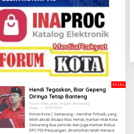
Stiki
Hendi Tegaskan, Biar Gepeng
Dirinya Tetap Banteng
Forum Kota
,
Jawa Tengah
,
Semarang
Raya
|
12/07/2026
O
L
Forum Kota | Semarang – Hendrar Prihadi, yang
E
lebih akrab disapa Mas Hendi, mantan Wali Kota
H
Semarang dua periode dan juga mantan Ketua
E
G
DPC PDI-Perjuangan, dirumorkan telah merasa
A