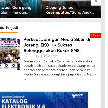
»
wadi: Guru yang
Dibuang Tanpa
P
dalam Ilmu dan
Kesempatan,”Sang Anak
J
ngan
Drop Menutup Diri, Orang
Tua Meneruskan ke Ranah
Hukum”
ja Terjadi
Stiki
Perkuat Jaringan Media Siber di
Jateng, EKO HK Sukses
Selenggarakan Rakor SMSI
Forum Kota
|
03/08/2026
O
L
Forum Kota | Demak – Sebagaimana diketahui,
E
sudah lebih dari satu dekade ke belakang, minat
H
pencari dan pembaca berita sudah beralih ke
B
A
Media Online atau yang biasa juga disebut Media
G
U
S
B
S