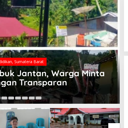
idikan
,
Sumatera Barat
buk Jantan, Warga Minta
engan Transparan
07