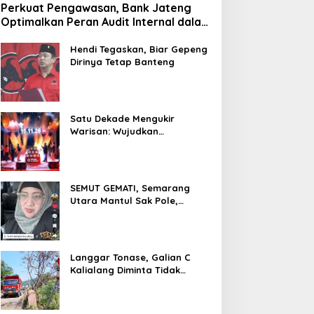
Perkuat Pengawasan, Bank Jateng
endiri LBH “No Viral No
Dugaan Penyimpangan
Optimalkan Peran Audit Internal dalam
ustice” Cak Sholeh Wafat
Penggunaan Dana BOS:
Mitigasi Fraud
Warga Desak Audit Total
Hendi Tegaskan, Biar Gepeng
Dirinya Tetap Banteng
Dan Pengembalian
Kerugian Negara
Satu Dekade Mengukir
Warisan: Wujudkan
Pertumbuhan Berkelanjutan
Melalui Bank Jateng
Borobudur Marathon*l
SEMUT GEMATI, Semarang
Utara Mantul Sak Pole,
Camat Siwi Ajak Seluruh Staf
Berbagi Untuk Sesama
Langgar Tonase, Galian C
Kalialang Diminta Tidak
Gunakan Truck Tronton