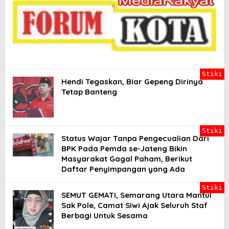
a
d
i
l
a
n
B
a
g
Stiki
i
Hendi Tegaskan, Biar Gepeng Dirinya
Y
Tetap Banteng
a
n
g
B
e
Stiki
Status Wajar Tanpa Pengecualian Dari
r
h
BPK Pada Pemda se-Jateng Bikin
a
Masyarakat Gagal Paham, Berikut
k
Daftar Penyimpangan yang Ada
Stiki
SEMUT GEMATI, Semarang Utara Mantul
Sak Pole, Camat Siwi Ajak Seluruh Staf
Berbagi Untuk Sesama