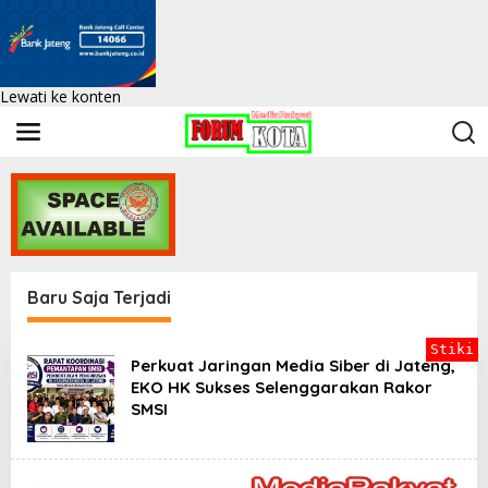
Lewati ke konten
Baru Saja Terjadi
F
Stiki
o
Perkuat Jaringan Media Siber di Jateng,
r
EKO HK Sukses Selenggarakan Rakor
k
SMSI
o
t
|
K
e