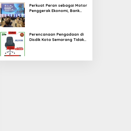
Perkuat Peran sebagai Motor
Penggerak Ekonomi, Bank
Jateng Gandeng Investor
Global Perluas Ekosistem
Keuangan Daerah
Perencanaan Pengadaan di
Disdik Kota Semarang Tidak
Cermat, Berpotensi Terjadi
Pemborosan