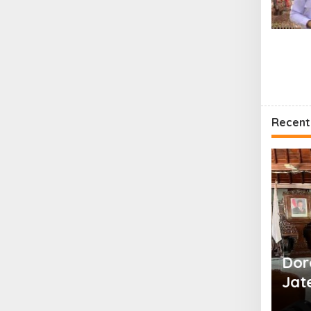
Recent
 Jateng Syariah dan Pondok
Dor
tren Ash Shodiqiyah Jalin Kerja
Jat
 Digitalisasi Ekosistem Pesantren
Tip