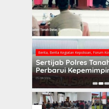
Berita
,
Berita Kegiatan Kepolisian
,
Forum Ko
Sertijab Polres Tana
Perbarui Kepemimpi
Baik
05/08/2026