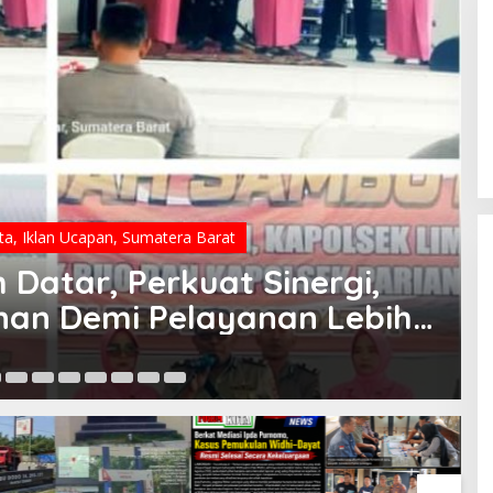
ta
,
Iklan Ucapan
,
Sumatera Barat
h Datar, Perkuat Sinergi,
nan Demi Pelayanan Lebih
04