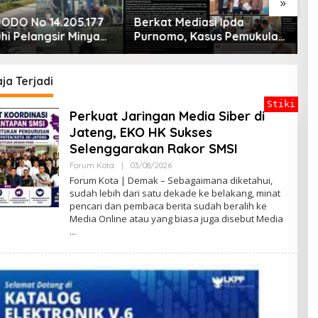
»
ODO No 14.205.177
Berkat Mediasi Ipda
S
hi Pelangsir Minyak
Purnomo, Kasus Pemukulan
O
te Kapolsek Pantai
Widhi–Dayat Resmi Selesai
B
 Diduga Jadi
Secara Kekeluargaan
L
ton
P
ja Terjadi
Stiki
Perkuat Jaringan Media Siber di
Jateng, EKO HK Sukses
Selenggarakan Rakor SMSI
Forum Kota
|
03/08/2026
O
L
Forum Kota | Demak – Sebagaimana diketahui,
E
sudah lebih dari satu dekade ke belakang, minat
H
pencari dan pembaca berita sudah beralih ke
B
A
Media Online atau yang biasa juga disebut Media
G
U
S
B
S