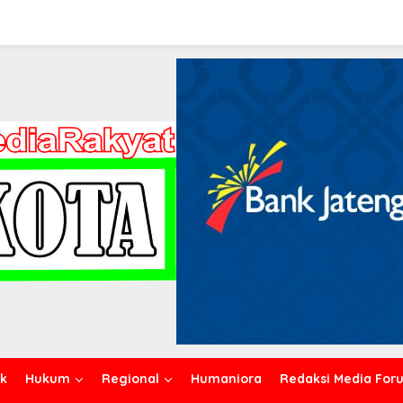
ik
Hukum
Regional
Humaniora
Redaksi Media For