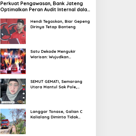
Perkuat Pengawasan, Bank Jateng
ok Jago di Depan Polisi!
Semarak Panen Raya
Optimalkan Peran Audit Internal dalam
knum Ormas IPK Ancam
Bawang Merah, Sinergi
Mitigasi Fraud
entrok Saat Mediasi
Pemerintah Dan
Hendi Tegaskan, Biar Gepeng
Dirinya Tetap Banteng
ahan di Mapolsek Tanah
Masyarakat Lahirkan Hasil
utih
Melimpah di Sawah Tangah
Satu Dekade Mengukir
Warisan: Wujudkan
Pertumbuhan Berkelanjutan
Melalui Bank Jateng
Borobudur Marathon*l
SEMUT GEMATI, Semarang
Utara Mantul Sak Pole,
Camat Siwi Ajak Seluruh Staf
Berbagi Untuk Sesama
Langgar Tonase, Galian C
Kalialang Diminta Tidak
Gunakan Truck Tronton