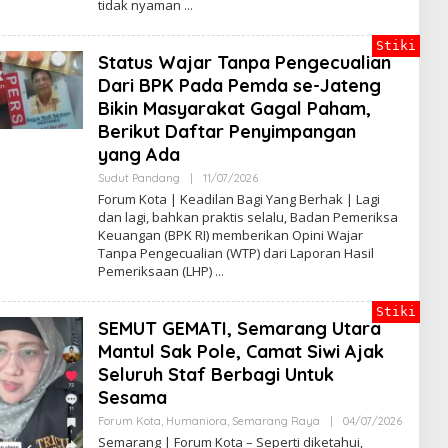
tidak nyaman
N
D
R
Stiki
A
Status Wajar Tanpa Pengecualian
J
A
Dari BPK Pada Pemda se-Jateng
T
Bikin Masyarakat Gagal Paham,
I
Berikut Daftar Penyimpangan
yang Ada
Sudut Pandang
|
11/07/2026
O
L
Forum Kota | Keadilan Bagi Yang Berhak | Lagi
E
dan lagi, bahkan praktis selalu, Badan Pemeriksa
H
Keuangan (BPK RI) memberikan Opini Wajar
B
A
Tanpa Pengecualian (WTP) dari Laporan Hasil
G
Pemeriksaan (LHP)
U
S
B
Stiki
S
SEMUT GEMATI, Semarang Utara
Mantul Sak Pole, Camat Siwi Ajak
Seluruh Staf Berbagi Untuk
Sesama
Forum Kota
,
Humaniora
,
Semarang Raya
|
04/07/2026
O
L
Semarang | Forum Kota – Seperti diketahui,