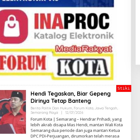
Stiki
Hendi Tegaskan, Biar Gepeng
Dirinya Tetap Banteng
Berita Politik Dan Hukum
,
Forum Kota
,
Jawa Tengah
,
Semarang Raya
|
12/07/2026
O
L
Forum Kota | Semarang – Hendrar Prihadi, yang
E
lebih akrab disapa Mas Hendi, mantan Wali Kota
H
Semarang dua periode dan juga mantan Ketua
E
G
DPC PDI-Perjuangan, dirumorkan telah merasa
A