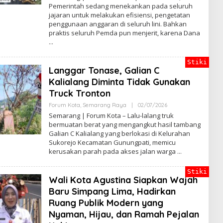
E
Pemerintah sedang menekankan pada seluruh
H
jajaran untuk melakukan efisiensi, pengetatan
B
A
penggunaan anggaran di seluruh lini. Bahkan
G
praktis seluruh Pemda pun menjerit, karena Dana
U
S
B
S
Stiki
Langgar Tonase, Galian C
Kalialang Diminta Tidak Gunakan
Truck Tronton
Forum Kota
,
Semarang Raya
|
02/07/2026
O
L
Semarang | Forum Kota – Lalu-lalang truk
E
bermuatan berat yang mengangkut hasil tambang
H
Galian C Kalialang yang berlokasi di Kelurahan
B
A
Sukorejo Kecamatan Gunungpati, memicu
G
kerusakan parah pada akses jalan warga
U
S
B
Stiki
S
Wali Kota Agustina Siapkan Wajah
Baru Simpang Lima, Hadirkan
Ruang Publik Modern yang
Nyaman, Hijau, dan Ramah Pejalan