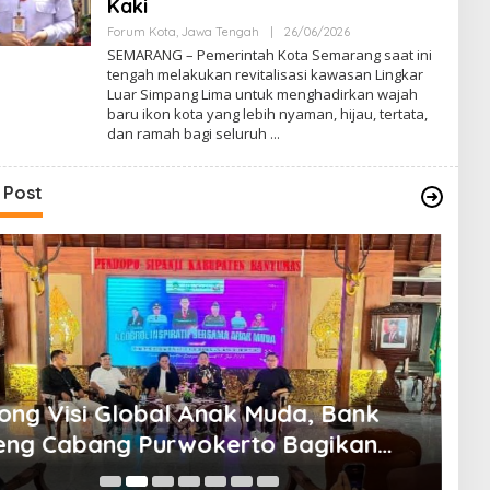
Kaki
Forum Kota
,
Jawa Tengah
|
26/06/2026
O
L
SEMARANG – Pemerintah Kota Semarang saat ini
E
tengah melakukan revitalisasi kawasan Lingkar
H
Luar Simpang Lima untuk menghadirkan wajah
B
A
baru ikon kota yang lebih nyaman, hijau, tertata,
G
dan ramah bagi seluruh
U
S
B
S
 Post
ong Visi Global Anak Muda, Bank
Ak
eng Cabang Purwokerto Bagikan
Pe
s Literasi Keuangan dan Waspada
Pe