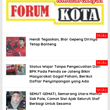
a
d
i
l
a
n
B
a
g
Stiki
i
Hendi Tegaskan, Biar Gepeng Dirinya
Y
Tetap Banteng
a
n
g
B
e
Stiki
Status Wajar Tanpa Pengecualian Dari
r
h
BPK Pada Pemda se-Jateng Bikin
a
Masyarakat Gagal Paham, Berikut
k
Daftar Penyimpangan yang Ada
Stiki
SEMUT GEMATI, Semarang Utara Mantul
Sak Pole, Camat Siwi Ajak Seluruh Staf
Berbagi Untuk Sesama