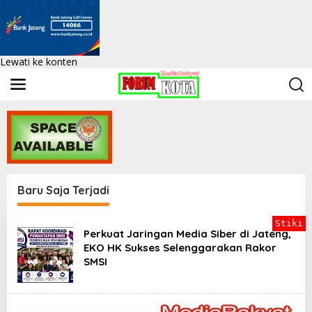
Lewati ke konten
Baru Saja Terjadi
F
Stiki
o
Perkuat Jaringan Media Siber di Jateng,
r
EKO HK Sukses Selenggarakan Rakor
k
SMSI
o
t
|
K
e