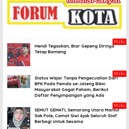
a
d
i
l
a
n
B
a
g
Stiki
i
Hendi Tegaskan, Biar Gepeng Dirinya
Y
Tetap Banteng
a
n
g
B
e
Stiki
Status Wajar Tanpa Pengecualian Dari
r
h
BPK Pada Pemda se-Jateng Bikin
a
Masyarakat Gagal Paham, Berikut
k
Daftar Penyimpangan yang Ada
Stiki
SEMUT GEMATI, Semarang Utara Mantul
Sak Pole, Camat Siwi Ajak Seluruh Staf
Berbagi Untuk Sesama