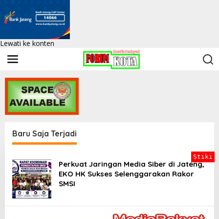
Lewati ke konten
Baru Saja Terjadi
F
Stiki
o
Perkuat Jaringan Media Siber di Jateng,
r
EKO HK Sukses Selenggarakan Rakor
k
SMSI
o
t
|
K
e