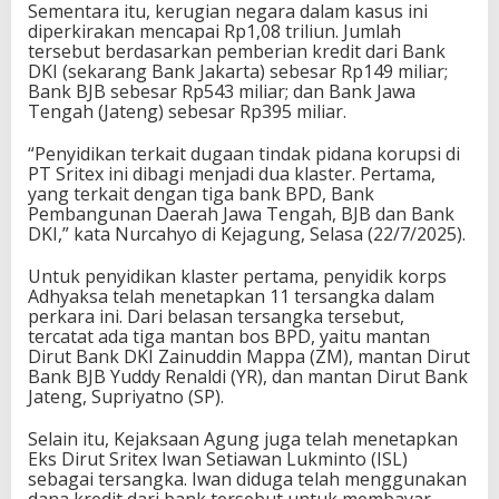
Sementara itu, kerugian negara dalam kasus ini
diperkirakan mencapai Rp1,08 triliun. Jumlah
tersebut berdasarkan pemberian kredit dari Bank
DKI (sekarang Bank Jakarta) sebesar Rp149 miliar;
Bank BJB sebesar Rp543 miliar; dan Bank Jawa
Tengah (Jateng) sebesar Rp395 miliar.
“Penyidikan terkait dugaan tindak pidana korupsi di
PT Sritex ini dibagi menjadi dua klaster. Pertama,
yang terkait dengan tiga bank BPD, Bank
Pembangunan Daerah Jawa Tengah, BJB dan Bank
DKI,” kata Nurcahyo di Kejagung, Selasa (22/7/2025).
Untuk penyidikan klaster pertama, penyidik korps
Adhyaksa telah menetapkan 11 tersangka dalam
perkara ini. Dari belasan tersangka tersebut,
tercatat ada tiga mantan bos BPD, yaitu mantan
Dirut Bank DKI Zainuddin Mappa (ZM), mantan Dirut
Bank BJB Yuddy Renaldi (YR), dan mantan Dirut Bank
Jateng, Supriyatno (SP).
Selain itu, Kejaksaan Agung juga telah menetapkan
Eks Dirut Sritex Iwan Setiawan Lukminto (ISL)
sebagai tersangka. Iwan diduga telah menggunakan
dana kredit dari bank tersebut untuk membayar