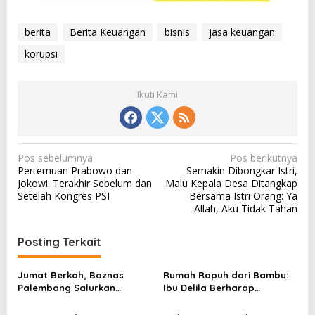
berita
Berita Keuangan
bisnis
jasa keuangan
korupsi
Ikuti Kami
N
Pos sebelumnya
Pos berikutnya
Pertemuan Prabowo dan
Semakin Dibongkar Istri,
a
Jokowi: Terakhir Sebelum dan
Malu Kepala Desa Ditangkap
v
Setelah Kongres PSI
Bersama Istri Orang: Ya
Allah, Aku Tidak Tahan
i
g
Posting Terkait
a
s
Jumat Berkah, Baznas
Rumah Rapuh dari Bambu:
Palembang Salurkan
Ibu Delila Berharap
i
Bantuan untuk Sairil di
Perhatian Pemerintah dan
p
Kertapati
Dinas Sosial