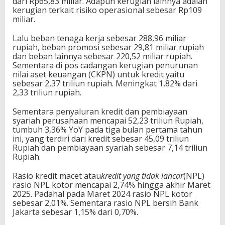
dari Rp65,83 miliar. Adapun kerugian lainnya adalah
kerugian terkait risiko operasional sebesar Rp109
miliar.
Lalu beban tenaga kerja sebesar 288,96 miliar
rupiah, beban promosi sebesar 29,81 miliar rupiah
dan beban lainnya sebesar 220,52 miliar rupiah.
Sementara di pos cadangan kerugian penurunan
nilai aset keuangan (CKPN) untuk kredit yaitu
sebesar 2,37 triliun rupiah. Meningkat 1,82% dari
2,33 triliun rupiah.
Sementara penyaluran kredit dan pembiayaan
syariah perusahaan mencapai 52,23 triliun Rupiah,
tumbuh 3,36% YoY pada tiga bulan pertama tahun
ini, yang terdiri dari kredit sebesar 45,09 triliun
Rupiah dan pembiayaan syariah sebesar 7,14 triliun
Rupiah.
Rasio kredit macet atau
kredit yang tidak lancar
(NPL)
rasio NPL kotor mencapai 2,74% hingga akhir Maret
2025. Padahal pada Maret 2024 rasio NPL kotor
sebesar 2,01%. Sementara rasio NPL bersih Bank
Jakarta sebesar 1,15% dari 0,70%.