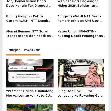
Janji Pemeriksaan Dana
Webiner Hari Lingkungan
o
Desa Kahale Tak Ditepati,
Hidup 2026: Solidaritas
Warga Pertanyakan
Perempuan Flobamora
s
Keseriusan Kejati NTT
Soroti Dampak Krisis Iklim
Ruang Hidup vs Pabrik
Anggota WALHI NTT Desak
dan Ruang hidup di NTT
Garam: WALHI NTT Desak
Pemerintah dan APH Usut
Audit Ekologis Sebelum Rote
Tuntas Dugaan Peredaran
Ndao Berubah Permanen
Kayu Sonokeling Ilegal di
Alumni Bemnus NTT Soroti
Ketua Umum IPMASTIM-
TTU
Transparansi dan Keadilan
Kupang Desak Penanganan
dalam Penanganan Dugaan
Tegas Dugaan Kekerasan
Kekerasan Seksual di
Seksual di Unkriswina Sumba
Unkriswina Sumba
Jangan Lewatkan
“Preman” Galian C Kalialang
Pungutan Rp2,8 Juta
Murka, Lontarkan Kata CUK
Langsung ke Rekening Guru,
Pada Wartawan, lalu Tak
SMA 3 Batusangkar Kembali
Akui Lontarkan Ancaman
Disorot: Kepsek Enggan
Pada Keluarga Wartawan
Konfirmasi, Kasus Siap