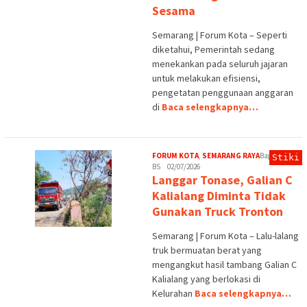
Sesama
Semarang | Forum Kota – Seperti
diketahui, Pemerintah sedang
menekankan pada seluruh jajaran
untuk melakukan efisiensi,
pengetatan penggunaan anggaran
di
Baca selengkapnya…
FORUM KOTA
,
SEMARANG RAYA
Bagus
Stiki
BS
02/07/2026
Langgar Tonase, Galian C
Kalialang Diminta Tidak
Gunakan Truck Tronton
Semarang | Forum Kota – Lalu-lalang
truk bermuatan berat yang
mengangkut hasil tambang Galian C
Kalialang yang berlokasi di
Kelurahan
Baca selengkapnya…