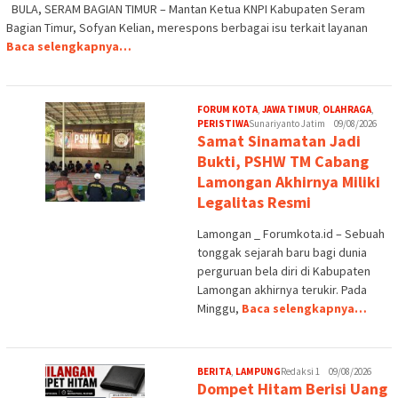
BULA, SERAM BAGIAN TIMUR – Mantan Ketua KNPI Kabupaten Seram
Bagian Timur, Sofyan Kelian, merespons berbagai isu terkait layanan
Baca selengkapnya…
FORUM KOTA
,
JAWA TIMUR
,
OLAHRAGA
,
PERISTIWA
Sunariyanto Jatim
09/08/2026
Samat Sinamatan Jadi
Bukti, PSHW TM Cabang
Lamongan Akhirnya Miliki
Legalitas Resmi
Lamongan _ Forumkota.id – Sebuah
tonggak sejarah baru bagi dunia
perguruan bela diri di Kabupaten
Lamongan akhirnya terukir. Pada
Minggu,
Baca selengkapnya…
BERITA
,
LAMPUNG
Redaksi 1
09/08/2026
Dompet Hitam Berisi Uang