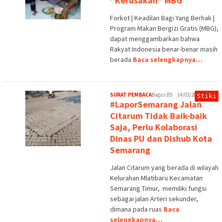
“Kerusakan” MBG
Forkot | Keadilan Bagi Yang Berhak |
Program Makan Bergizi Gratis (MBG),
dapat menggambarkan bahwa
Rakyat Indonesia benar-benar masih
berada
Baca selengkapnya…
SURAT PEMBACA
Bagus BS
14/03/2026
Stiki
#LaporSemarang Jalan
Citarum Tidak Baik-baik
Saja, Perlu Kolaborasi
Dinas PU dan Dishub Kota
Semarang
Jalan Citarum yang berada di wilayah
Kelurahan Mlatibaru Kecamatan
Semarang Timur, memiliki fungsi
sebagai jalan Arteri sekunder,
dimana pada ruas
Baca
selengkapnya…