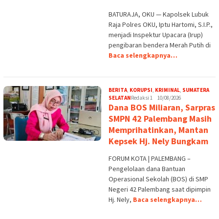
BATURAJA, OKU — Kapolsek Lubuk
Raja Polres OKU, Iptu Hartomi, S.I.P.,
menjadi Inspektur Upacara (Irup)
pengibaran bendera Merah Putih di
Baca selengkapnya…
BERITA
,
KORUPSI
,
KRIMINAL
,
SUMATERA
SELATAN
Redaksi 1
10/08/2026
Dana BOS Miliaran, Sarpras
SMPN 42 Palembang Masih
Memprihatinkan, Mantan
Kepsek Hj. Nely Bungkam
FORUM KOTA | PALEMBANG –
Pengelolaan dana Bantuan
Operasional Sekolah (BOS) di SMP
Negeri 42 Palembang saat dipimpin
Hj. Nely,
Baca selengkapnya…