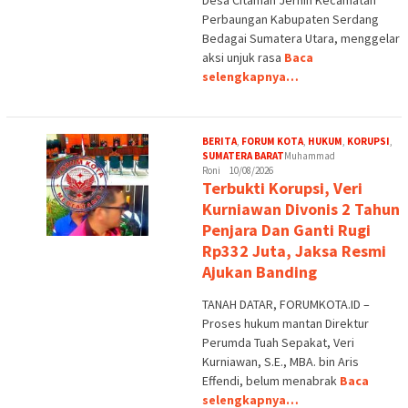
Desa Citaman Jernih Kecamatan
Perbaungan Kabupaten Serdang
Bedagai Sumatera Utara, menggelar
aksi unjuk rasa
Baca
selengkapnya…
BERITA
,
FORUM KOTA
,
HUKUM
,
KORUPSI
,
SUMATERA BARAT
Muhammad
Roni
10/08/2026
Terbukti Korupsi, Veri
Kurniawan Divonis 2 Tahun
Penjara Dan Ganti Rugi
Rp332 Juta, Jaksa Resmi
Ajukan Banding
TANAH DATAR, FORUMKOTA.ID –
Proses hukum mantan Direktur
Perumda Tuah Sepakat, Veri
Kurniawan, S.E., MBA. bin Aris
Effendi, belum menabrak
Baca
selengkapnya…