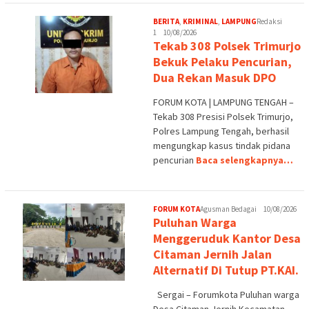
BERITA
,
KRIMINAL
,
LAMPUNG
Redaksi
1
10/08/2026
Tekab 308 Polsek Trimurjo
Bekuk Pelaku Pencurian,
Dua Rekan Masuk DPO
FORUM KOTA | LAMPUNG TENGAH –
Tekab 308 Presisi Polsek Trimurjo,
Polres Lampung Tengah, berhasil
mengungkap kasus tindak pidana
pencurian
Baca selengkapnya…
FORUM KOTA
Agusman Bedagai
10/08/2026
Puluhan Warga
Menggeruduk Kantor Desa
Citaman Jernih Jalan
Alternatif Di Tutup PT.KAI.
Sergai – Forumkota Puluhan warga