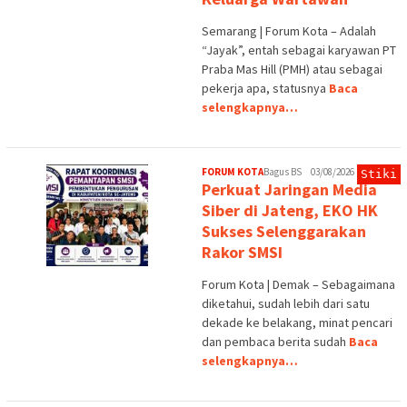
Semarang | Forum Kota – Adalah
“Jayak”, entah sebagai karyawan PT
Praba Mas Hill (PMH) atau sebagai
pekerja apa, statusnya
Baca
selengkapnya…
FORUM KOTA
Bagus BS
03/08/2026
Stiki
Perkuat Jaringan Media
Siber di Jateng, EKO HK
Sukses Selenggarakan
Rakor SMSI
Forum Kota | Demak – Sebagaimana
diketahui, sudah lebih dari satu
dekade ke belakang, minat pencari
dan pembaca berita sudah
Baca
selengkapnya…