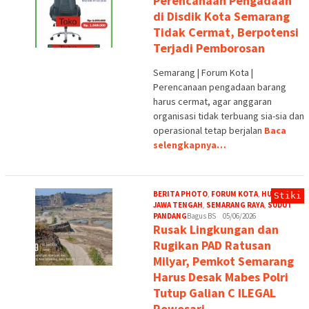
Perencanaan Pengadaan
di Disdik Kota Semarang
Tidak Cermat, Berpotensi
Terjadi Pemborosan
Semarang | Forum Kota |
Perencanaan pengadaan barang
harus cermat, agar anggaran
organisasi tidak terbuang sia-sia dan
operasional tetap berjalan
Baca
selengkapnya…
BERITA PHOTO
,
FORUM KOTA
,
HUKUM
,
Stiki
JAWA TENGAH
,
SEMARANG RAYA
,
SUDUT
PANDANG
Bagus BS
05/06/2026
Rusak Lingkungan dan
Rugikan PAD Ratusan
Milyar, Pemkot Semarang
Harus Desak Mabes Polri
Tutup Galian C ILEGAL
Rowosari