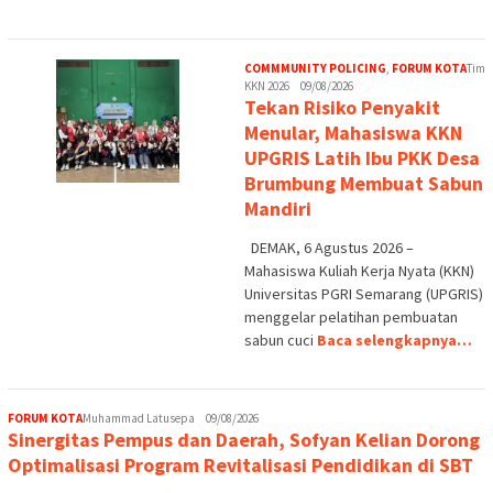
COMMMUNITY POLICING
,
FORUM KOTA
Tim
KKN 2026
09/08/2026
Tekan Risiko Penyakit
Menular, Mahasiswa KKN
UPGRIS Latih Ibu PKK Desa
Brumbung Membuat Sabun
Mandiri
DEMAK, 6 Agustus 2026 –
Mahasiswa Kuliah Kerja Nyata (KKN)
Universitas PGRI Semarang (UPGRIS)
menggelar pelatihan pembuatan
sabun cuci
Baca selengkapnya…
FORUM KOTA
Muhammad Latusepa
09/08/2026
Sinergitas Pempus dan Daerah, Sofyan Kelian Dorong
Optimalisasi Program Revitalisasi Pendidikan di SBT