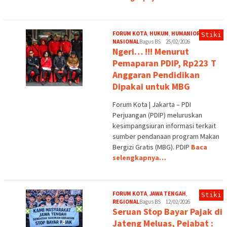
FORUM KOTA
,
HUKUM
,
HUMANIORA
,
Stiki
NASIONAL
Bagus BS
25/02/2026
Ngeri… !!! Menurut
Pemaparan PDIP, Rp223 T
Anggaran Pendidikan
Dipakai untuk MBG
Forum Kota | Jakarta – PDI
Perjuangan (PDIP) meluruskan
kesimpangsiuran informasi terkait
sumber pendanaan program Makan
Bergizi Gratis (MBG). PDIP
Baca
selengkapnya…
FORUM KOTA
,
JAWA TENGAH
,
Stiki
REGIONAL
Bagus BS
12/02/2026
Seruan Stop Bayar Pajak di
Jateng Meluas, Pejabat :