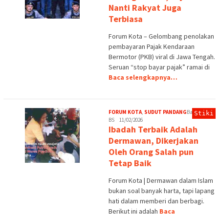
Nanti Rakyat Juga
Terbiasa
Forum Kota – Gelombang penolakan
pembayaran Pajak Kendaraan
Bermotor (PKB) viral di Jawa Tengah.
Seruan “stop bayar pajak” ramai di
Baca selengkapnya…
FORUM KOTA
,
SUDUT PANDANG
Bagus
Stiki
BS
11/02/2026
Ibadah Terbaik Adalah
Dermawan, Dikerjakan
Oleh Orang Salah pun
Tetap Baik
Forum Kota | Dermawan dalam Islam
bukan soal banyak harta, tapi lapang
hati dalam memberi dan berbagi.
Berikut ini adalah
Baca