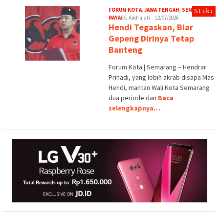
FORUM KOTA
,
JAWA TENGAH
,
SEMARANG
Stiki
RAYA
EG Andrajati
12/07/2026
Hendi Tegaskan, Biar
Gepeng Dirinya Tetap
Banteng
Forum Kota | Semarang – Hendrar
Prihadi, yang lebih akrab disapa Mas
Hendi, mantan Wali Kota Semarang
dua periode dan
Baca
selengkapnya…