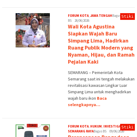
FORUM KOTA
,
JAWA TENGAH
Bagus
Stiki
BS
26/06/2026
Wali Kota Agustina
Siapkan Wajah Baru
Simpang Lima, Hadirkan
Ruang Publik Modern yang
Nyaman, Hijau, dan Ramah
Pejalan Kaki
SEMARANG – Pemerintah Kota
Semarang saat ini tengah melakukan
revitalisasi kawasan Lingkar Luar
Simpang Lima untuk menghadirkan
wajah baru ikon
Baca
selengkapnya…
FORUM KOTA
,
HUKUM
,
INVESTIGASI
,
Stiki
SEMARANG RAYA
Bagus BS
09/06/2026