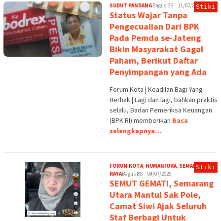
SUDUT PANDANG
Bagus BS
11/07/2026
Stiki
Status Wajar Tanpa
Pengecualian Dari BPK
Pada Pemda se-Jateng
Bikin Masyarakat Gagal
Paham, Berikut Daftar
Penyimpangan yang Ada
Forum Kota | Keadilan Bagi Yang
Berhak | Lagi dan lagi, bahkan praktis
selalu, Badan Pemeriksa Keuangan
(BPK RI) memberikan
Baca
selengkapnya…
FORUM KOTA
,
HUMANIORA
,
SEMARANG
Stiki
RAYA
Bagus BS
04/07/2026
SEMUT GEMATI, Semarang
Utara Mantul Sak Pole,
Camat Siwi Ajak Seluruh
Staf Berbagi Untuk