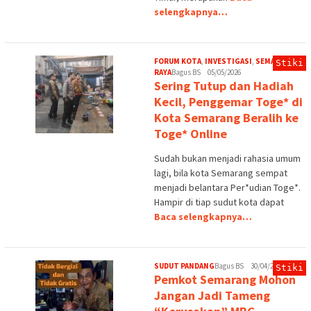
selengkapnya…
FORUM KOTA
,
INVESTIGASI
,
SEMARANG
Stiki
RAYA
Bagus BS
05/05/2026
Sering Tutup dan Hadiah
Kecil, Penggemar Toge* di
Kota Semarang Beralih ke
Toge* Online
Sudah bukan menjadi rahasia umum
lagi, bila kota Semarang sempat
menjadi belantara Per*udian Toge*.
Hampir di tiap sudut kota dapat
Baca selengkapnya…
SUDUT PANDANG
Bagus BS
30/04/2026
Stiki
Pemkot Semarang Mohon
Jangan Jadi Tameng