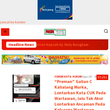
Loncat ke konten
nkan, Mantan Kepsek Hj. Nely Bungkam
Headline News
Tekab 308 Polsek
FORKOT
|
FORUM KOTA
,
HUKUM
Bagus BS
08/08/2026
Stiki
KEADILAN
“Preman” Galian C
BAGI
Kalialang Murka,
YANG
BERHAK
Lontarkan Kata CUK Pada
Wartawan, lalu Tak Akui
Lontarkan Ancaman Pada
Keluarga Wartawan