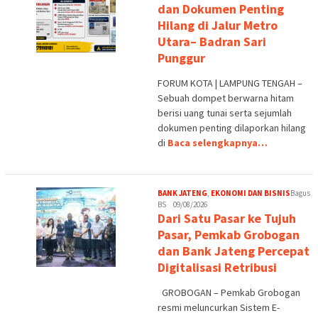
dan Dokumen Penting
Hilang di Jalur Metro
Utara– Badran Sari
Punggur
FORUM KOTA | LAMPUNG TENGAH –
Sebuah dompet berwarna hitam
berisi uang tunai serta sejumlah
dokumen penting dilaporkan hilang
di
Baca selengkapnya…
BANK JATENG
,
EKONOMI DAN BISNIS
Bagus
BS
09/08/2026
Dari Satu Pasar ke Tujuh
Pasar, Pemkab Grobogan
dan Bank Jateng Percepat
Digitalisasi Retribusi
GROBOGAN – Pemkab Grobogan
resmi meluncurkan Sistem E-